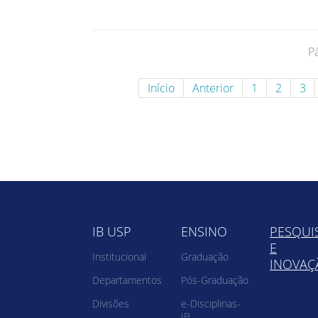
P
Início
Anterior
1
2
3
IB USP
ENSINO
PESQUI
E
Institucional
Graduação
INOVAÇ
Departamentos
Pós-Graduação
Divisões
e-Disciplinas-
IB