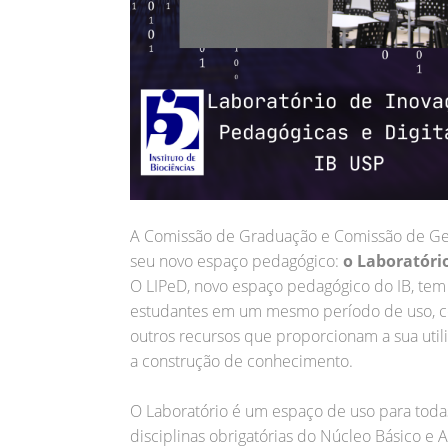
A Comissão de Graduação e Comissão de Ge
seu novo espaço pedagógico:
o Laboratório
O LIPeD, novo espaço pedagógico do IB, tem
estudantes em um mesmo período de uso, co
outros recursos que proporcionam a sua util
a construção de conhecimento.
O Laboratório é um espaço de uso para todas
disciplinas obrigatórias do Núcleo Básico e