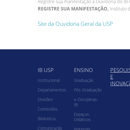
Registre sua manifestação à Ouvidoria do IB
REGISTRE SUA MANIFESTAÇÃO,
Instituto 
Site da Ouvidoria Geral da USP
IB USP
ENSINO
PESQUI
E
Institucional
Graduação
INOVAÇ
Departamentos
Pós-Graduação
Divisões
e-Disciplinas-
IB
Comissões
Espaços
Biblioteca
Didáticos
Comunicação
Materiais