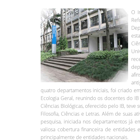
O I
Ref
Dep
est
Ciê
Uni
rec
dep
afi
ant
quatro departamentos iniciais, foi criado 
Ecologia Geral, reunindo os docentes do IB
Ciências Biológicas, oferecido pelo IB, teve
Filosofia, Ciências e Letras. Além de suas at
pesquisa, iniciada nos departamentos já 
valiosa cobertura financeira de entidades 
principalmente de entidades nacionais.