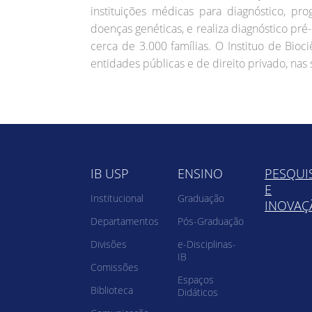
instituições médicas para diagnóstico, pr
doenças genéticas, e realiza diagnóstico pré-
cerca de 3.000 famílias. O Instituo de Biociê
entidades públicas e de direito privado, nas
IB USP
ENSINO
PESQUI
E
Institucional
Graduação
INOVAÇ
Departamentos
Pós-Graduação
Divisões
e-Disciplinas-
IB
Comissões
Espaços
Biblioteca
Didáticos