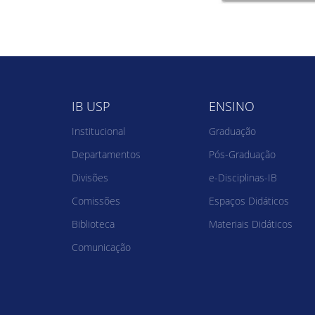
IB USP
ENSINO
Institucional
Graduação
Departamentos
Pós-Graduação
Divisões
e-Disciplinas-IB
Comissões
Espaços Didáticos
Biblioteca
Materiais Didáticos
Comunicação