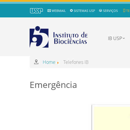
WEBMAIL
SISTEMAS USP
SERVIÇOS
TE
IB USP
Home
Telefones IB
Emergência