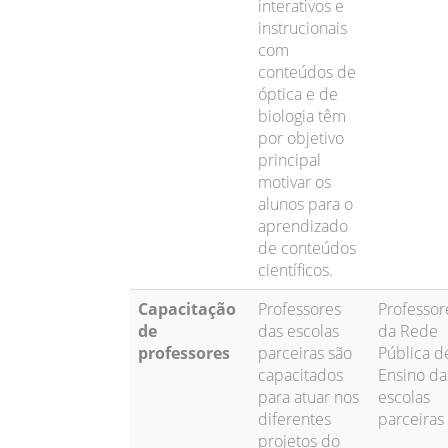
interativos e
instrucionais
com
conteúdos de
óptica e de
biologia têm
por objetivo
principal
motivar os
alunos para o
aprendizado
de conteúdos
científicos.
Capacitação
Professores
Professor
de
das escolas
da Rede
professores
parceiras são
Pública d
capacitados
Ensino da
para atuar nos
escolas
diferentes
parceiras
projetos do