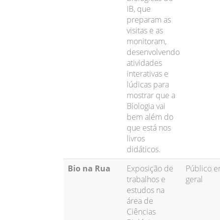
IB, que
preparam as
visitas e as
monitoram,
desenvolvendo
atividades
interativas e
lúdicas para
mostrar que a
Biologia vai
bem além do
que está nos
livros
didáticos.
Bio na Rua
Exposição de
Público 
trabalhos e
geral
estudos na
área de
Ciências