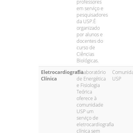
professores
em serviço e
pesquisadores
da USP.É
organizado
por alunos e
docentes do
curso de
Ciências
Biológicas.
Eletrocardiografia
O Laboratório
Comunid
Clínica
de Energética
USP
e Fisiologia
Teórica
oferece à
comunidade
USP um
serviço de
eletrocardiografia
clínica sem