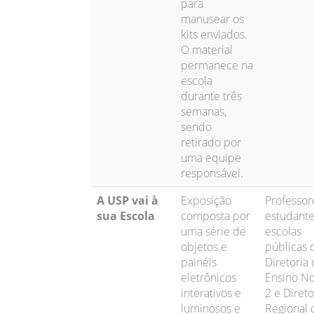
para
manusear os
kits enviados.
O material
permanece na
escola
durante três
semanas,
sendo
retirado por
uma equipe
responsável.
A USP vai à
Exposição
Professor
sua Escola
composta por
estudante
uma série de
escolas
objetos e
públicas 
painéis
Diretoria
eletrônicos
Ensino No
interativos e
2 e Direto
luminosos e
Regional 