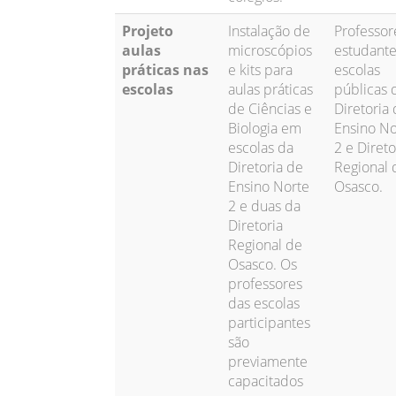
Projeto
Instalação de
Professor
aulas
microscópios
estudante
práticas nas
e kits para
escolas
escolas
aulas práticas
públicas 
de Ciências e
Diretoria
Biologia em
Ensino No
escolas da
2 e Direto
Diretoria de
Regional 
Ensino Norte
Osasco.
2 e duas da
Diretoria
Regional de
Osasco. Os
professores
das escolas
participantes
são
previamente
capacitados