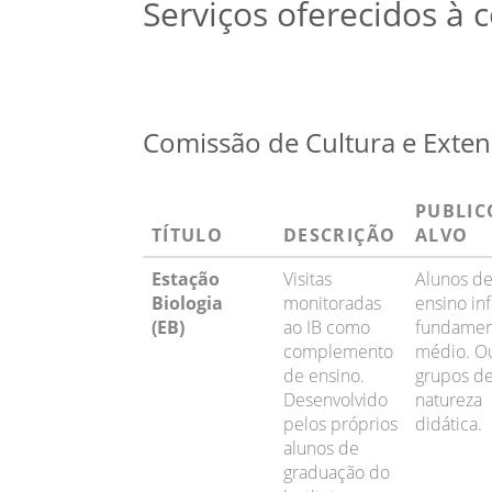
Serviços oferecidos à
Comissão de Cultura e Exte
PUBLIC
TÍTULO
DESCRIÇÃO
ALVO
Estação
Visitas
Alunos d
Biologia
monitoradas
ensino inf
(EB)
ao IB como
fundamen
complemento
médio. O
de ensino.
grupos d
Desenvolvido
natureza
pelos próprios
didática.
alunos de
graduação do