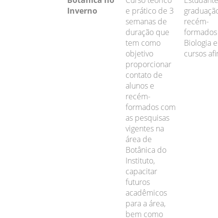
Botânica no
Curso teórico
Estudante
Inverno
e prático de 3
graduaçã
semanas de
recém-
duração que
formados
tem como
Biologia e
objetivo
cursos afi
proporcionar
contato de
alunos e
recém-
formados com
as pesquisas
vigentes na
área de
Botânica do
Instituto,
capacitar
futuros
acadêmicos
para a área,
bem como