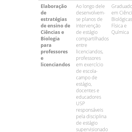
Elaboração
Ao longo dele
Graduad
de
desenvolvem-
em Ciênc
estratégias
se planos de
Biológicas
de ensino de
intervenção
Física e
Ciências e
de estágio
Química
Biologia
compartilhados
para
entre
professores
licenciandos,
e
professores
licenciandos
em exercício
de escola-
campo de
estágio,
docentes e
educadores
USP
responsáveis
pela disciplina
de estágio
supervisionado