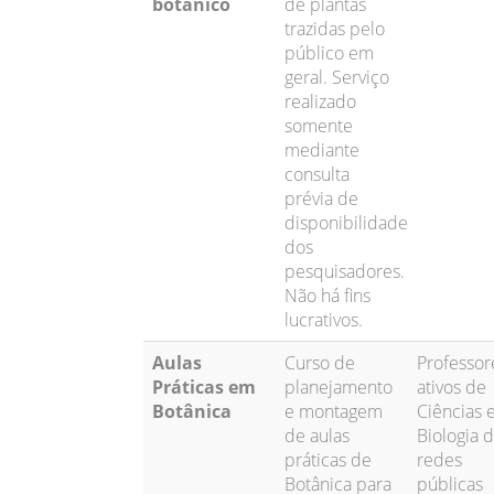
botânico
de plantas
trazidas pelo
público em
geral. Serviço
realizado
somente
mediante
consulta
prévia de
disponibilidade
dos
pesquisadores.
Não há fins
lucrativos.
Aulas
Curso de
Professor
Práticas em
planejamento
ativos de
Botânica
e montagem
Ciências 
de aulas
Biologia 
práticas de
redes
Botânica para
públicas