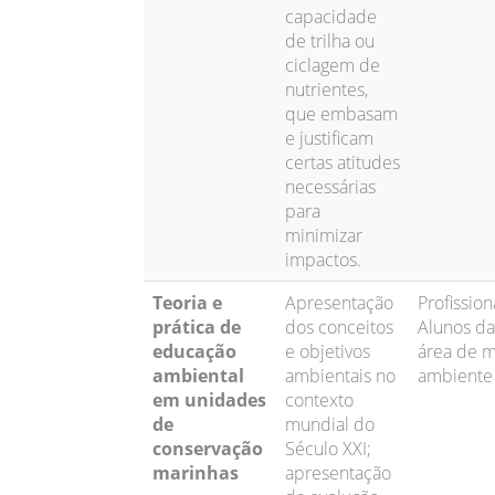
capacidade
de trilha ou
ciclagem de
nutrientes,
que embasam
e justificam
certas atitudes
necessárias
para
minimizar
impactos.
Teoria e
Apresentação
Profission
prática de
dos conceitos
Alunos da
educação
e objetivos
área de 
ambiental
ambientais no
ambiente
em unidades
contexto
de
mundial do
conservação
Século XXI;
marinhas
apresentação