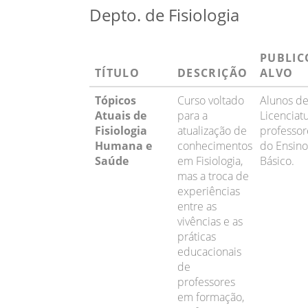
Depto. de Fisiologia
PUBLIC
TÍTULO
DESCRIÇÃO
ALVO
Tópicos
Curso voltado
Alunos d
Atuais de
para a
Licenciat
Fisiologia
atualização de
professor
Humana e
conhecimentos
do Ensino
Saúde
em Fisiologia,
Básico.
mas a troca de
experiências
entre as
vivências e as
práticas
educacionais
de
professores
em formação,