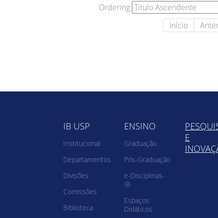
Ordering
Início
Anter
IB USP
ENSINO
PESQUI
E
Institucional
Graduação
INOVAÇ
Departamentos
Pós-Graduação
Divisões
e-Disciplinas-
IB
Comissões
Espaços
Biblioteca
Didáticos