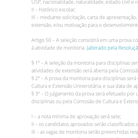
USP, nacionalidade, naturalidade, estado civil e r
II – histórico escolar;
III – mediante solicitação, carta de apresentação
extensão, e/ou motivação para o desenvolvimento
Artigo 50 – A seleção consistirá em uma prova
à atividade de monitoria.
(alterado pela Resoluç
§ 1º – A seleção da monitoria para disciplinas 
atividades de extensão será aberta pela Comissão
§ 2º – A prova da monitoria para disciplinas se
Cultura e Extensão Universitária, e sua data de
§ 3º – O julgamento da prova será efetuado po
disciplinas ou pela Comissão de Cultura e Extens
I – a nota mínima de aprovação será sete;
II – os candidatos aprovados serão classificados 
III – as vagas de monitoria serão preenchidas res