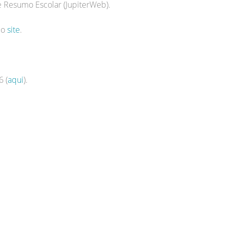
e Resumo Escolar (JupiterWeb).
 o
site
.
6 (
aqui
).