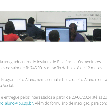
a aos graduandos do Instituto de Biociências. Os monitores se
sas no valor de R$745,00. A duração da bolsa é de 12 meses.
Programa Pró-Aluno, nem acumular bolsa da Pró-Aluno e outra 
 Social.
 e entregue pelos interessados a partir de 23/06/2024 até às 
ro_aluno@ib.usp.br.
Além do formulário de inscrição, para concr