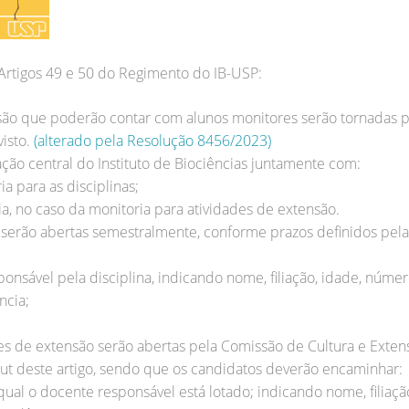
 Artigos 49 e 50 do Regimento do IB-USP:
ensão que poderão contar com alunos monitores serão tornadas p
visto.
(alterado pela Resolução 8456/2023)
ação central do Instituto de Biociências juntamente com:
a para as disciplinas;
ia, no caso da monitoria para atividades de extensão.
nas serão abertas semestralmente, conforme prazos definidos p
nsável pela disciplina, indicando nome, filiação, idade, núme
ncia;
ades de extensão serão abertas pela Comissão de Cultura e Exte
put deste artigo, sendo que os candidatos deverão encaminhar:
al o docente responsável está lotado; indicando nome, filiaçã