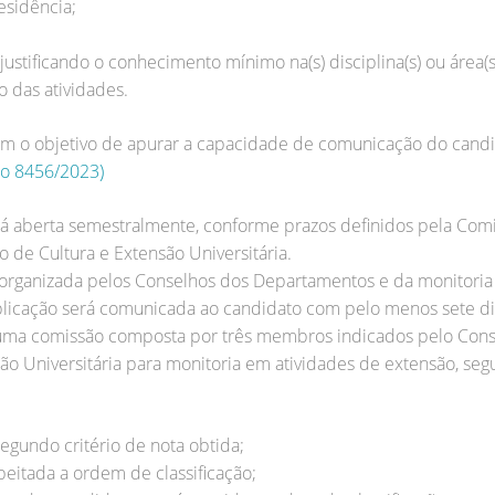
esidência;
, justificando o conhecimento mínimo na(s) disciplina(s) ou áre
 das atividades.
 com o objetivo de apurar a capacidade de comunicação do can
ão 8456/2023)
será aberta semestralmente, conforme prazos definidos pela Co
 de Cultura e Extensão Universitária.
rá organizada pelos Conselhos dos Departamentos e da monitori
 aplicação será comunicada ao candidato com pelo menos sete d
r uma comissão composta por três membros indicados pelo Con
ão Universitária para monitoria em atividades de extensão, segu
segundo critério de nota obtida;
peitada a ordem de classificação;