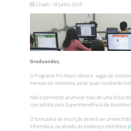
Criado: 18 Junho 2024
Graduandos,
O Programa Pró-Aluno oferece vagas de monitori
mensais de monitoria, pelas quais receberão bol
Não é permitido acumular mais de uma bolsa do 
concedidos pela Superintendência de Assistência
O formulário de inscrição deverá ser preenchido
Informática, ou através do endereço eletrônico
p