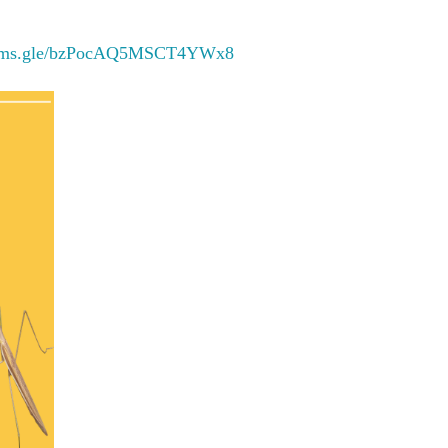
forms.gle/bzPocAQ5MSCT4YWx8