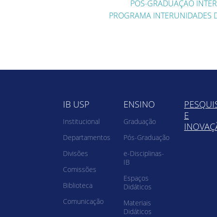
PÓS-GRADUAÇÃO INTER
PROGRAMA INTERUNIDADES 
IB USP
ENSINO
PESQUI
E
Institucional
Graduação
INOVAÇ
Departamentos
Pós-Graduação
Divisões
e-Disciplinas-
IB
Comissões
Espaços
Biblioteca
Didáticos
Comunicação
Materiais
Didáticos