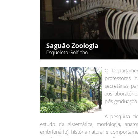
Saguão Zoologia
Esqueleto Golfinho
O Departamen
professores n
secretárias, p
aos laboratóri
pós-graduação
A pesquisa ci
estudo da sistemática, morfologia, anat
embrionário), história natural e comportame