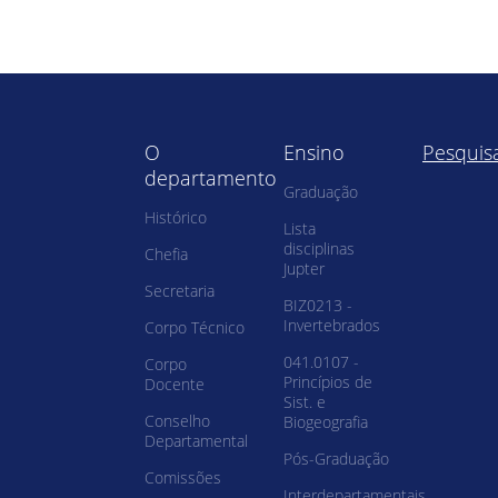
O
Ensino
Pesquis
departamento
Graduação
Histórico
Lista
disciplinas
Chefia
Jupter
Secretaria
BIZ0213 -
Invertebrados
Corpo Técnico
041.0107 -
Corpo
Princípios de
Docente
Sist. e
Conselho
Biogeografia
Departamental
Pós-Graduação
Comissões
Interdepartamentais