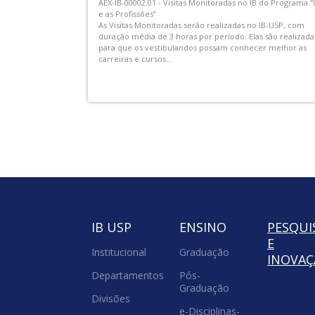
O Dep. de Zoologia do IB USP promove a segunda edição
nt Root
seu Ciclo de Seminários, focando na exposição do trabal
de novos docentes e jovens pesquisadores. Nesta edição
2026, teremos quatro palestras realizadas nas terceiras
 Matão, nº. 277
terças-feiras de agosto,...
.
IB USP
ENSINO
PESQUI
E
Institucional
Graduação
INOVA
Departamentos
Pós-
Graduação
Divisões
e-Disciplinas-