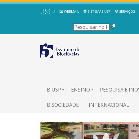
WEBMAIL
SISTEMAS USP
SERVIÇOS
IB USP
ENSINO
PESQUISA E IN
IB SOCIEDADE
INTERNACIONAL