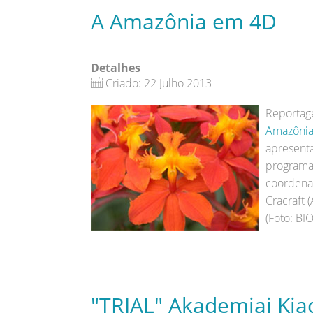
A Amazônia em 4D
Detalhes
Criado: 22 Julho 2013
Reportag
Amazôni
apresen
programa
coordena
Cracraft 
(Foto: BI
"TRIAL" Akademiai Kia