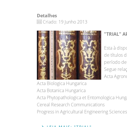
Detalhes
Criado: 19 Junho 2013
"TRIAL" A
Esta à disp
de títulos 
período de
Segue relaç
Acta Agron
Acta Biologica Hungarica
Acta Botanica Hungarica
Acta Phytopathologica et Entomologica Hung
Cereal Research Communications
Progress in Agricultural Engineering Sciences
LEIA MAIS: "TRIAL"...