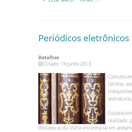
Periódicos eletrônicos
Detalhes
Criado: 19 Junho 2013
Comunicam
On-line, as
indisponív
assinaturas
Esclarece
realizado
Bibliotecas da USP e encontra-se em andam