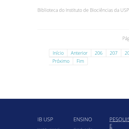
Biblioteca do Instituto de Biociências da USP
Pág
Início
Anterior
206
207
2
Próximo
Fim
IB USP
ENSINO
PESQUI
E