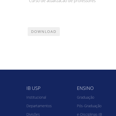
Curso de atualizacao de professores
IB USP
ENSINO
Institucional
Graduação
Departamentos
Pós-Graduação
Divisões
e-Disciplinas-IB