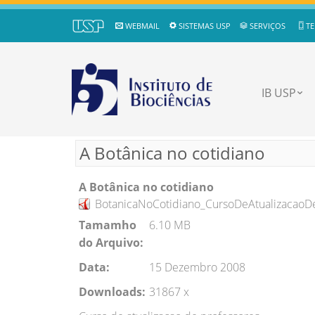
WEBMAIL
SISTEMAS USP
SERVIÇOS
TE
IB USP
A Botânica no cotidiano
A Botânica no cotidiano
BotanicaNoCotidiano_CursoDeAtualizacaoDe
Tamamho
6.10 MB
do Arquivo:
Data:
15 Dezembro 2008
Downloads:
31867 x