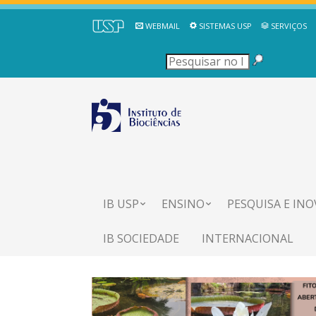
WEBMAIL
SISTEMAS USP
SERVIÇOS
IB USP
ENSINO
PESQUISA E IN
IB SOCIEDADE
INTERNACIONAL