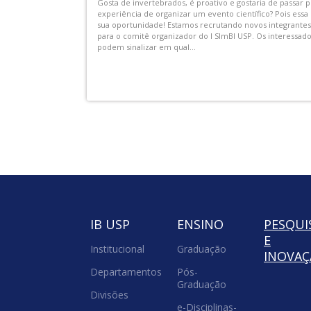
sistir aos
AEX-IB-00002.01 - Visitas Monitoradas no IB do Programa 
 ECA USP
e as Profissões”
com repertório
As Visitas Monitoradas serão realizadas no IB-USP, com
o, acontecem uma
duração média de 3 horas por período. Elas são realizada
para que os vestibulandos possam conhecer melhor as
carreiras e cursos...
IB USP
ENSINO
PESQUI
E
Institucional
Graduação
INOVA
Departamentos
Pós-
Graduação
Divisões
e-Disciplinas-