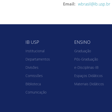
Email:
wbrasil@ib.usp.br
IB USP
ENSINO
Institucional
Graduação
Departamentos
Pós-Graduação
Divisões
e-Disciplinas-IB
Comissões
Espaços Didáticos
Biblioteca
Materiais Didáticos
Comunicação