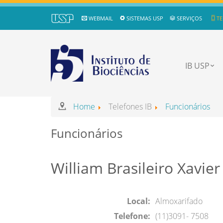
WEBMAIL
SISTEMAS USP
SERVIÇOS
TE
IB USP
Home
Telefones IB
Funcionários
Funcionários
William Brasileiro Xavier
Local:
Almoxarifado
Telefone:
(11)3091- 7508