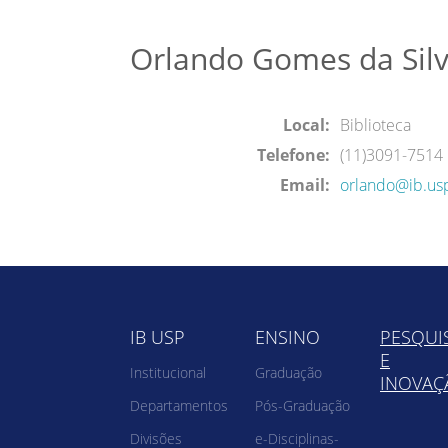
Orlando Gomes da Sil
Local:
Biblioteca
Telefone:
(11)3091-7514
Email:
orlando@ib.us
IB USP
ENSINO
PESQUI
E
Institucional
Graduação
INOVAÇ
Departamentos
Pós-Graduação
Divisões
e-Disciplinas-