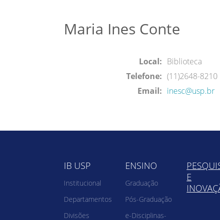
Maria Ines Conte
Local:
Biblioteca
Telefone:
(11)2648-8210
Email:
inesc@usp.br
IB USP
ENSINO
PESQUI
E
Institucional
Graduação
INOVAÇ
Departamentos
Pós-Graduação
Divisões
e-Disciplinas-