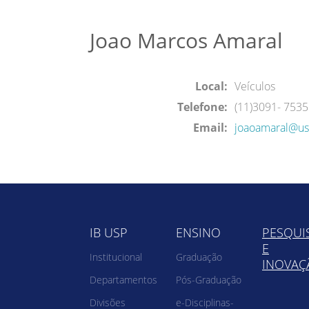
Joao Marcos Amaral
Local:
Veículos
Telefone:
(11)3091- 7535
Email:
joaoamaral@us
IB USP
ENSINO
PESQUI
E
Institucional
Graduação
INOVAÇ
Departamentos
Pós-Graduação
Divisões
e-Disciplinas-