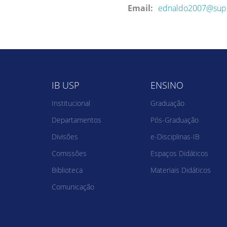
Email:
ednaldo2007@supe
IB USP
ENSINO
Institucional
Graduação
Departamentos
Pós-Graduação
Divisões
e-Disciplinas-IB
Comissões
Espaços Didáticos
Biblioteca
Materiais Didáticos
Comunicação