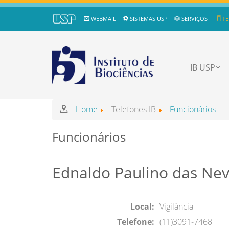
WEBMAIL
SISTEMAS USP
SERVIÇOS
TE
IB USP
Home
Telefones IB
Funcionários
Funcionários
Ednaldo Paulino das Ne
Local:
Vigilância
Telefone:
(11)3091-7468