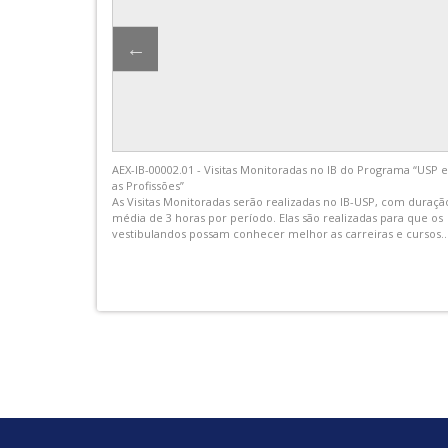
dição de
Palestra promovida pela CIPA IB USP
rabalho de
ão de 2026,
rças-feiras