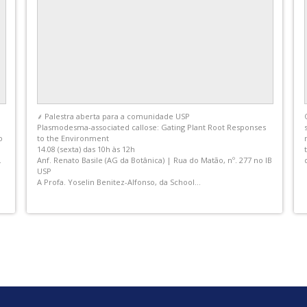
Fotos do post de Instituto de Biociências - IB USP
Transição ecológica e suas medidas. O desafio da definição de
indicadores no contexto das policrises socioambientais
Disciplina Optativa FAUUSP – Inter unidades (FAU/FD/ FSP/
POLI/IB) | Código e nominação oficial: AUP 0547 - Ambiente
Construído e Desenvolvimento Sustentável
A disciplina...