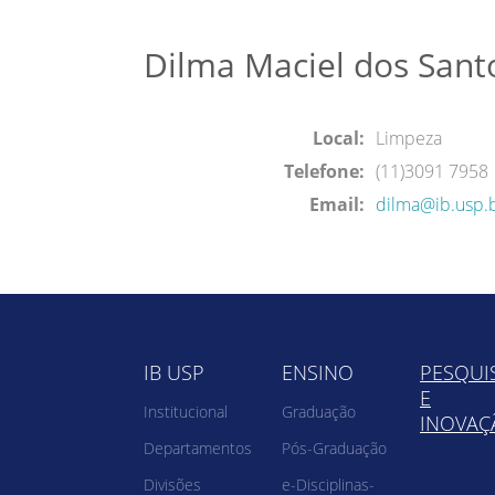
Dilma Maciel dos San
Local:
Limpeza
Telefone:
(11)3091 7958
Email:
dilma@ib.usp.
IB USP
ENSINO
PESQUI
E
Institucional
Graduação
INOVAÇ
Departamentos
Pós-Graduação
Divisões
e-Disciplinas-