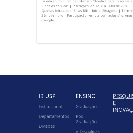
-feiras, neste
Gosta de invertebrados, é proativo e gostaria de passar p
enta o seminário
experiência de organizar um evento científico? Pois essa 
obioma e Carga
sua oportunidade! Estamos recrutando novos integrantes
rcam!
para o comitê organizador do I SImBI USP. Os interessad
podem sinalizar em qual...
IB USP
ENSINO
PESQUI
E
Institucional
Graduação
INOVA
Departamentos
Pós-
Graduação
Divisões
e-Disciplinas-