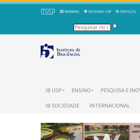
WEBMAIL
SISTEMAS USP
SERVIÇOS
IB USP
ENSINO
PESQUISA E IN
IB SOCIEDADE
INTERNACIONAL