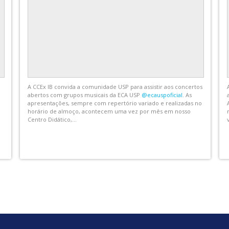
O Dep. de Zoologia do IB USP promove a segunda edição de
seu Ciclo de Seminários, focando na exposição do trabalho de
novos docentes e jovens pesquisadores. Nesta edição de 2026,
teremos quatro palestras realizadas nas terceiras terças-feiras
IB
de agosto,...