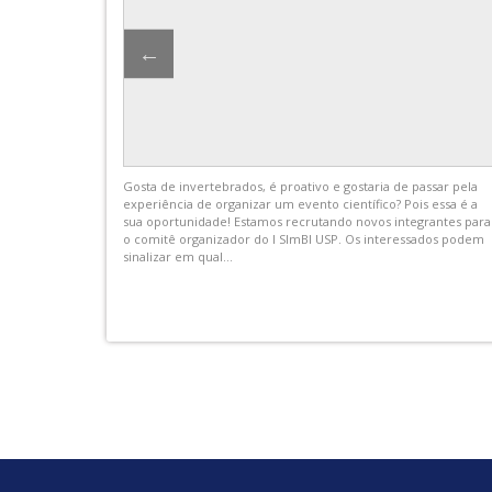
rama “USP e
⸙ Palestra aberta para a comunidade USP
Plasmodesma-associated callose: Gating Plant Root Responses
 com duração
to the Environment
ara que os
14.08 (sexta) das 10h às 12h
e cursos...
Anf. Renato Basile (AG da Botânica) | Rua do Matão, nº. 277 no 
USP
A Profa. Yoselin Benitez-Alfonso, da School...