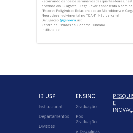
ia de passar pela
A CCEx IB convida a comunidade USP para assistir aos
co? Pois essa é a
concertos abertos com grupos musicais da ECA USP
s integrantes
@ecauspoficial
. As apresentações, sempre com repertór
Os interessados
variado e realizadas no horário de almoço, acontecem 
vez por mês em nosso Centro Didático,...
IB USP
ENSINO
PESQUI
E
Institucional
Graduação
INOVA
Departamentos
Pós-
Graduação
Divisões
e-Disciplinas-