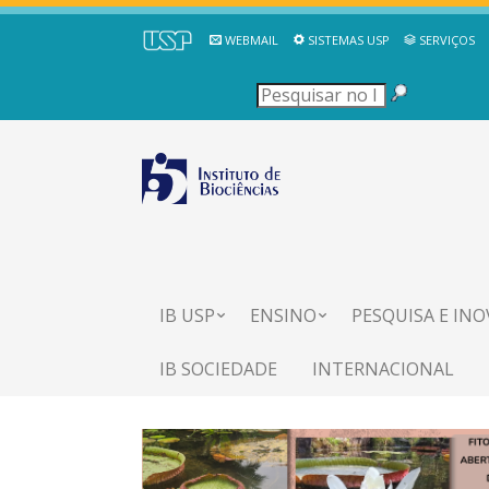
WEBMAIL
SISTEMAS USP
SERVIÇOS
IB USP
ENSINO
PESQUISA E IN
IB SOCIEDADE
INTERNACIONAL