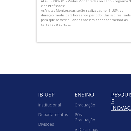
O Dep. de Zoologia do IB USP promove a segunda edição
nt Root
seu Ciclo de Seminários, focando na exposição do trabal
de novos docentes e jovens pesquisadores. Nesta edição
2026, teremos quatro palestras realizadas nas terceiras
 Matão, nº. 277
terças-feiras de agosto,...
.
IB USP
ENSINO
PESQUI
E
Institucional
Graduação
INOVA
Departamentos
Pós-
Graduação
Divisões
e-Disciplinas-