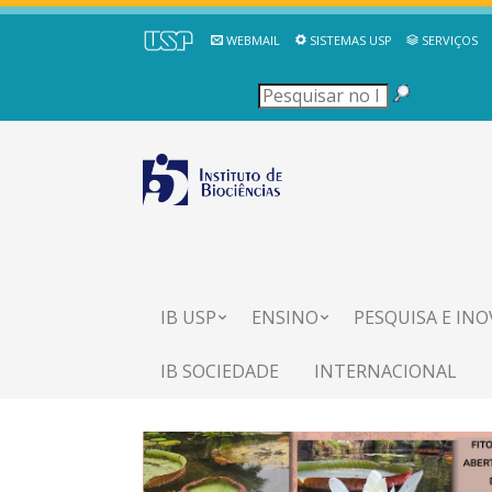
WEBMAIL
SISTEMAS USP
SERVIÇOS
IB USP
ENSINO
PESQUISA E IN
IB SOCIEDADE
INTERNACIONAL