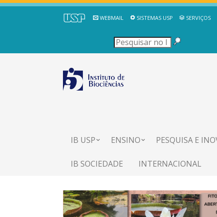
WEBMAIL
SISTEMAS USP
SERVIÇOS
IB USP
ENSINO
PESQUISA E IN
IB SOCIEDADE
INTERNACIONAL