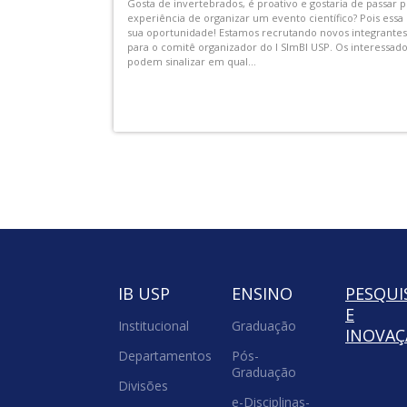
sistir aos
AEX-IB-00002.01 - Visitas Monitoradas no IB do Programa 
 ECA USP
e as Profissões”
com repertório
As Visitas Monitoradas serão realizadas no IB-USP, com
o, acontecem uma
duração média de 3 horas por período. Elas são realizada
para que os vestibulandos possam conhecer melhor as
carreiras e cursos...
IB USP
ENSINO
PESQUI
E
Institucional
Graduação
INOVA
Departamentos
Pós-
Graduação
Divisões
e-Disciplinas-