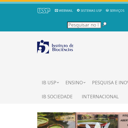
WEBMAIL
SISTEMAS USP
SERVIÇOS
IB USP
ENSINO
PESQUISA E IN
IB SOCIEDADE
INTERNACIONAL