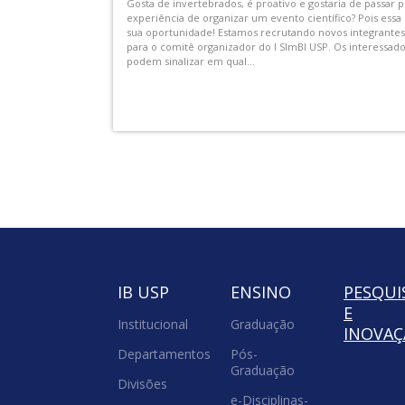
SP para assistir aos
AEX-IB-00002.01 - Visitas Monitoradas no IB do
usicais da ECA USP
e as Profissões”
s, sempre com repertório
As Visitas Monitoradas serão realizadas no IB-
 de almoço, acontecem uma
duração média de 3 horas por período. Elas sã
tico,...
para que os vestibulandos possam conhecer m
carreiras e cursos...
IB USP
ENSINO
PESQUI
E
Institucional
Graduação
INOVA
Departamentos
Pós-
Graduação
Divisões
e-Disciplinas-