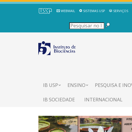
WEBMAIL
SISTEMAS USP
SERVIÇOS
IB USP
ENSINO
PESQUISA E IN
IB SOCIEDADE
INTERNACIONAL