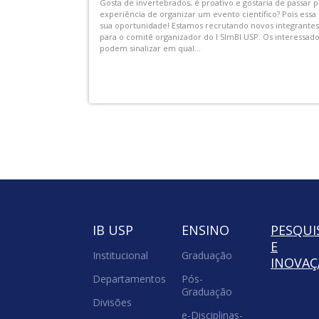
sistir aos
AEX-IB-00002.01 - Visitas Monitoradas no IB do Programa 
 ECA USP
e as Profissões”
com repertório
As Visitas Monitoradas serão realizadas no IB-USP, com
o, acontecem uma
duração média de 3 horas por período. Elas são realizada
para que os vestibulandos possam conhecer melhor as
carreiras e cursos...
IB USP
ENSINO
PESQUI
E
Institucional
Graduação
INOVA
Departamentos
Pós-
Graduação
Divisões
e-Disciplinas-