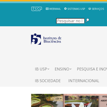
WEBMAIL
SISTEMAS USP
SERVIÇOS
IB USP
ENSINO
PESQUISA E IN
IB SOCIEDADE
INTERNACIONAL