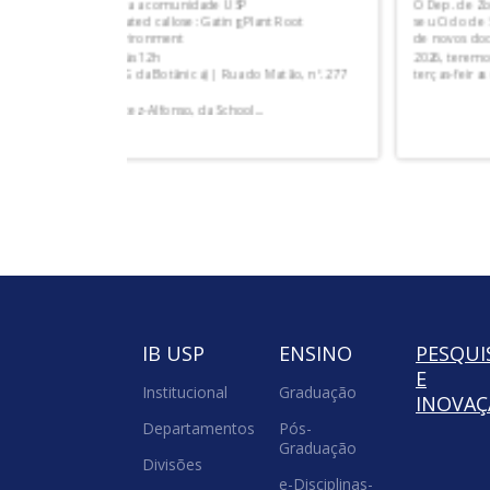
O Dep. de Zoologia do IB USP promove a segunda edição
nt Root
seu Ciclo de Seminários, focando na exposição do trabal
de novos docentes e jovens pesquisadores. Nesta edição
2026, teremos quatro palestras realizadas nas terceiras
 Matão, nº. 277
terças-feiras de agosto,...
.
IB USP
ENSINO
PESQUI
E
Institucional
Graduação
INOVA
Departamentos
Pós-
Graduação
Divisões
e-Disciplinas-