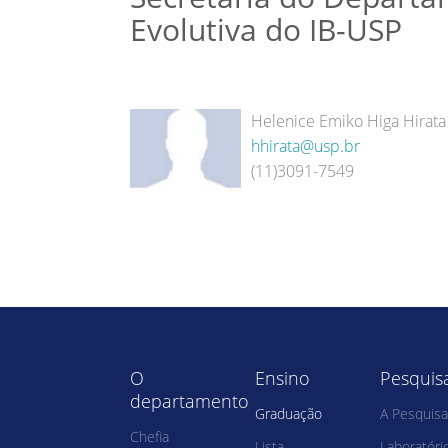
Evolutiva do IB-USP
Helenice Emiko Higa Hirata
hhirata@usp.br
(11)3091-7549
O
Ensino
Pesquis
departamento
Graduação
A Pesquisa
Chefia
Lista
Laboratóri