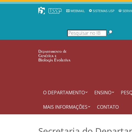
WEBMAIL
SISTEMAS USP
SERVI
O DEPARTAMENTO
ENSINO
PESQ
MAIS INFORMAÇÕES
CONTATO
Secretaria do Departa