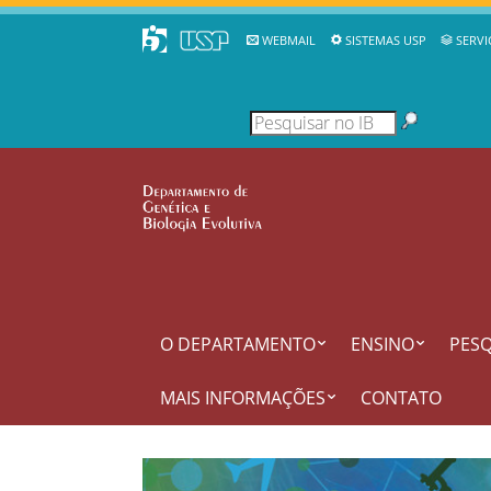
WEBMAIL
SISTEMAS USP
SERVI
O DEPARTAMENTO
ENSINO
PESQ
MAIS INFORMAÇÕES
CONTATO