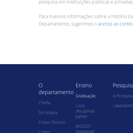
pesquisa em instituições públicas e privada
Para maiores informações sobre a história da
Departamento, sugerimos o
acesso ao conte
O
Ensino
Pesquis
departamento
Graduação
A Pesquisa
Chefia
Lista
Laboratóri
disciplinas
Secretaria
Jupiter
Corpo Técnico
BIO203 -
Download
Corpo