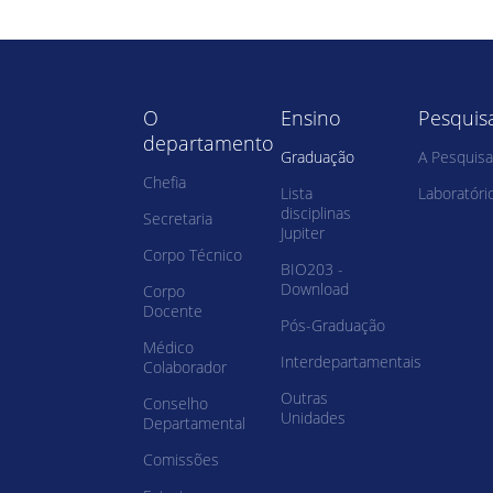
O
Ensino
Pesquis
departamento
Graduação
A Pesquisa
Chefia
Lista
Laboratóri
disciplinas
Secretaria
Jupiter
Corpo Técnico
BIO203 -
Download
Corpo
Docente
Pós-Graduação
Médico
Interdepartamentais
Colaborador
Outras
Conselho
Unidades
Departamental
Comissões