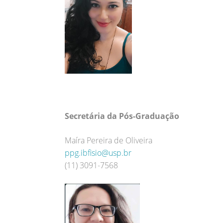
Secretária da Pós-Graduação
Maíra Pereira de Oliveira
ppg.ibfisio@usp.br
(11) 3091-7568