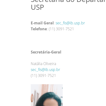
USP
E-mail Geral
:
sec_fis@ib.usp.br
Telefone
: (11) 3091-7521
Secretária-Geral
Natália Oliveira
sec_fis@ib.usp.br
(11) 3091-7521