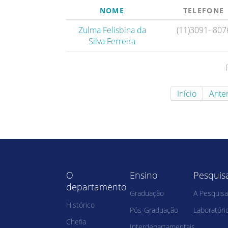
NOME
TELEFONE
Zulma Felisbina da
(11)3091- 807
Silva Ferreira
Início
Anter
O
Ensino
Pesquis
departamento
Graduação
A Pesquisa
Histórico
Pós-Graduação
Laboratóri
Chefia
Interdepartamentais