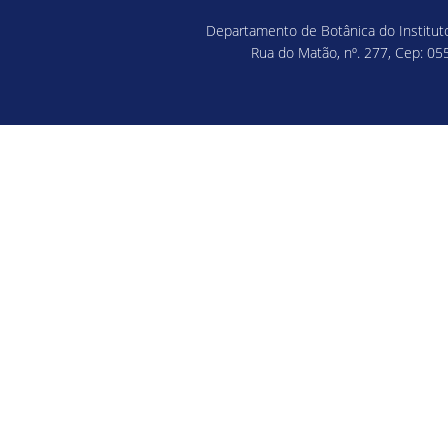
Departamento de Botânica do Instituto
Rua do Matão, nº. 277, Cep: 055