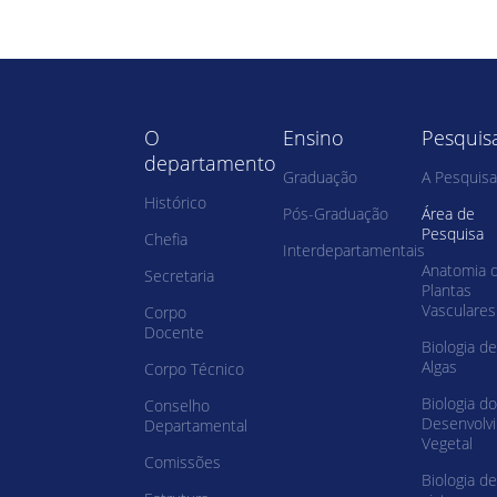
O
Ensino
Pesquis
departamento
Graduação
A Pesquisa
Histórico
Pós-Graduação
Área de
Pesquisa
Chefia
Interdepartamentais
Anatomia 
Secretaria
Plantas
Vasculares
Corpo
Docente
Biologia de
Algas
Corpo Técnico
Biologia do
Conselho
Desenvolv
Departamental
Vegetal
Comissões
Biologia de