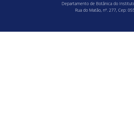
Departamento de Botânica do Instituto
Rua do Matão, nº. 277, Cep: 055