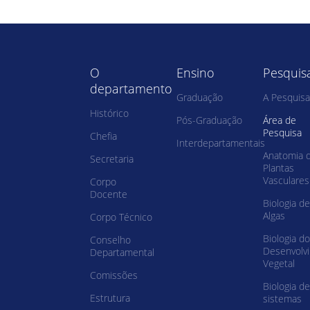
O
Ensino
Pesquis
departamento
Graduação
A Pesquisa
Histórico
Pós-Graduação
Área de
Pesquisa
Chefia
Interdepartamentais
Anatomia 
Secretaria
Plantas
Vasculares
Corpo
Docente
Biologia de
Algas
Corpo Técnico
Biologia do
Conselho
Desenvolv
Departamental
Vegetal
Comissões
Biologia de
Estrutura
sistemas