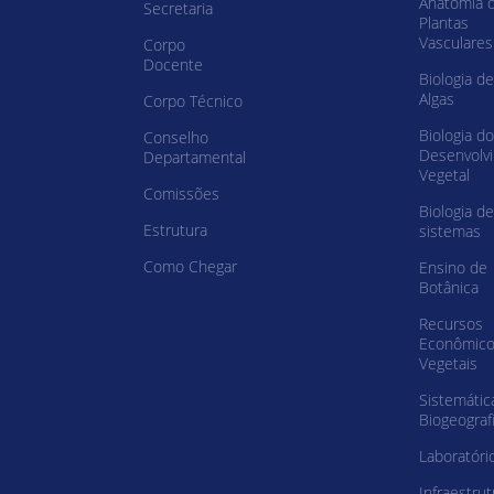
Anatomia 
Secretaria
Plantas
Vasculares
Corpo
Docente
Biologia de
Algas
Corpo Técnico
Biologia do
Conselho
Desenvolv
Departamental
Vegetal
Comissões
Biologia de
Estrutura
sistemas
Como Chegar
Ensino de
Botânica
Recursos
Econômic
Vegetais
Sistemátic
Biogeograf
Laboratóri
Infraestrut