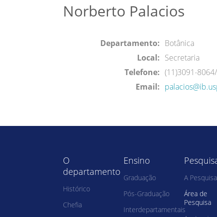
Norberto Palacios
Departamento:
Botânica
Local:
Secretaria
Telefone:
(11)3091-8064
Email:
palacios@ib.us
O
Ensino
Pesquis
departamento
Graduação
A Pesquisa
Histórico
Pós-Graduação
Área de
Pesquisa
Chefia
Interdepartamentais