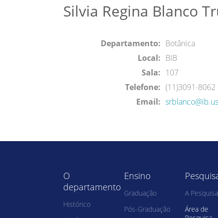
Silvia Regina Blanco Tr
Departamento:
Botânica
Local:
BIB
Sala:
107
Telefone:
(11)3091-8062
Email:
srblanco@ib.u
O
Ensino
Pesquis
departamento
Graduação
A Pesquisa
Histórico
Pós-Graduação
Área de
Pesquisa