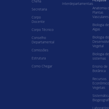
Chefia
Interdepartamentais
Anatomia 
Secretaria
Plantas
Vasculares
Corpo
Docente
Biologia de
Algas
Corpo Técnico
Biologia do
Conselho
Desenvolv
Departamental
Vegetal
Comissões
Biologia de
Estrutura
sistemas
Como Chegar
Ensino de
Botânica
Recursos
Econômic
Vegetais
Sistemátic
Biogeograf
Laboratóri