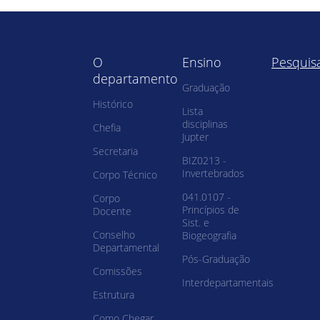
O
Ensino
Pesquis
departamento
Graduação
Histórico
Lista
disciplinas
Chefia
Jupter
Secretaria
BIZ0213 -
Invertebrados
Corpo Técnico
041.0107 -
Corpo
Princípios de
Docente
Sist. e
Conselho
Biogeografia
Departamental
Pós-Graduação
Comissões
Interdepartamentais
Estrutura
Como Chegar