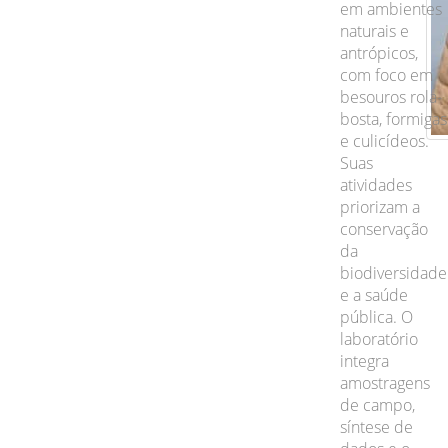
em ambientes
naturais e
antrópicos,
com foco em
besouros rola-
bosta, formigas
e culicídeos.
Suas
atividades
priorizam a
conservação
da
biodiversidade
e a saúde
pública. O
laboratório
integra
amostragens
de campo,
síntese de