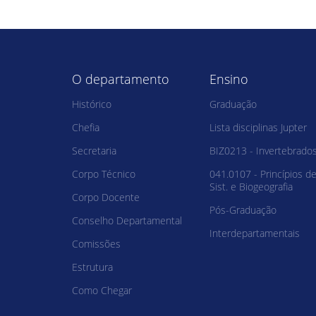
O departamento
Ensino
Histórico
Graduação
Chefia
Lista disciplinas Jupter
Secretaria
BIZ0213 - Invertebrado
Corpo Técnico
041.0107 - Princípios d
Sist. e Biogeografia
Corpo Docente
Pós-Graduação
Conselho Departamental
Interdepartamentais
Comissões
Estrutura
Como Chegar