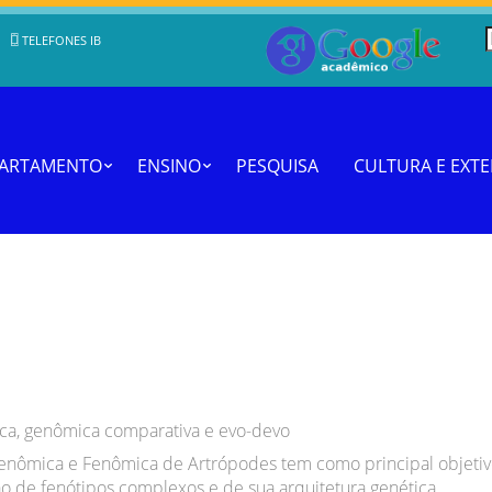
TELEFONES IB
PARTAMENTO
ENSINO
PESQUISA
CULTURA E EXT
ca, genômica comparativa e evo-devo
Genômica e Fenômica de Artrópodes tem como principal objeti
ção de fenótipos complexos e de sua arquitetura genética