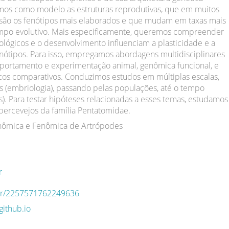
amos como modelo as estruturas reprodutivas, que em muitos
 são os fenótipos mais elaborados e que mudam em taxas mais
empo evolutivo. Mais especificamente, queremos compreender
ológicos e o desenvolvimento influenciam a plasticidade e a
nótipos. Para isso, empregamos abordagens multidisciplinares
ortamento e experimentação animal, genômica funcional, e
cos comparativos. Conduzimos estudos em múltiplas escalas,
s (embriologia), passando pelas populações, até o tempo
s). Para testar hipóteses relacionadas a esses temas, estudamos
percevejos da família Pentatomidae.
nômica e Fenômica de Artrópodes
r
q.br/2257571762249636
github.io