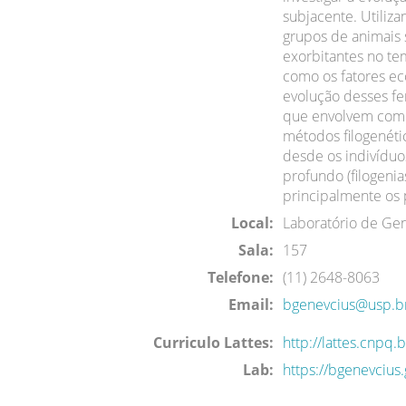
subjacente. Utiliz
grupos de animais
exorbitantes no t
como os fatores ec
evolução desses fe
que envolvem comp
métodos filogenéti
desde os indivíduo
profundo (filogenia
principalmente os 
Local:
Laboratório de Ge
Sala:
157
Telefone:
(11) 2648-8063
Email:
bgenevcius@usp.b
Curriculo Lattes:
http://lattes.cnp
Lab:
https://bgenevcius.