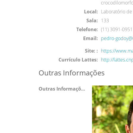
crocodilomorfo
Local:
Laboratório de
Sala:
133
Telefone:
(11) 3091-0951
Email:
pedro-godoy@
Site: :
https://www.m
Currículo Lattes:
http://lattes.
Outras Informações
Outras Informações: