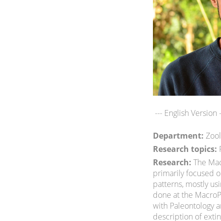
--- English Version -
Department:
Zool
Research topics:
P
Research:
The Mac
primarily focused 
patterns, mostly us
done at the MacroP
with Paleontology a
description of exti