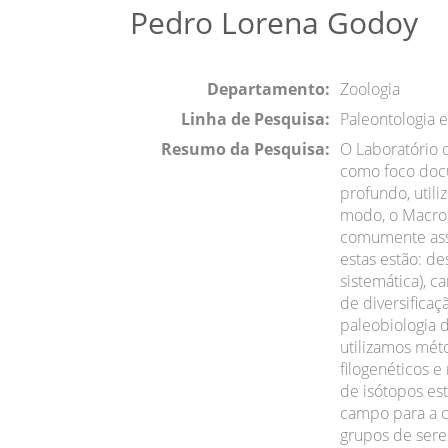
Pedro Lorena Godoy
Departamento:
Zoologia
Linha de Pesquisa:
Paleontologia e
Resumo da Pesquisa:
O Laboratório 
como foco docu
profundo, util
modo, o MacroP
comumente assoc
estas estão: de
sistemática), c
de diversificaç
paleobiologia d
utilizamos mét
filogenéticos e
de isótopos es
campo para a co
grupos de seres