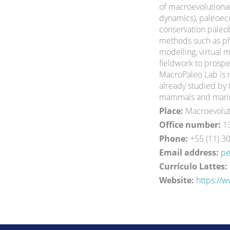
of macroevolutionar
dynamics), paleoeco
conservation paleob
methods such as ph
modelling, virtual
fieldwork to prospe
MacroPaleo Lab is 
already studied by 
mammals and marin
Place:
Macroevolut
Office number:
1
Phone:
+55 (11) 3
Email address:
pe
Currículo Lattes:
Website:
https://