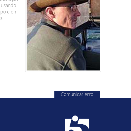
s usando
mpo e em
s.
Comunicar erro