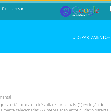
TELEFONES IB
O DEPARTAMENTO
mental
uisa está focada em três pilares principais: (1) evolução de
ualmente selecionadas, (2) inter-relação entre cuidado parental