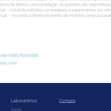
ismos de defesa contra predação. As questões são respondida
cas -- incluindo métodos comparativos e experimentos em ca
eóricas -- incluindo o desenvolvimento de modelos computacionai
r
q.br/8415805790433908
eebly.com/
Laboratórios
Contato
Beelab