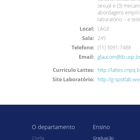
sexual e (3) mecan
abordagens empíri
laboratório -- e t
Local:
LAGE
Sala:
245
Telefone:
(11) 3091-7488
Email:
glaucom@ib.usp.b
Curriculo Lattes:
http://lattes.cnp
Site Laboratório:
http://g-spotlab.w
O departamento
Ensino
Chefia
Graduação