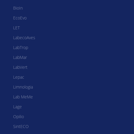
BioIn
EcoEvo
LET
LabecoAves
LabTrop
LabMar
LabVert
Lepac
Limnologia
Lab MeMe
Lage
Opilio
SintECO