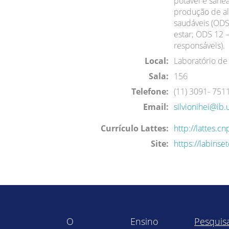
potável e sane
produção de al
saudáveis (ODS
estar; ODS 12
responsáveis).
Local:
Laboratório de 
Sala:
156
Telefone:
(11) 3091- 751
Email:
silvionihei@ib.
Currículo Lattes:
http://lattes.
Site:
https://labinset
O
Ensino
Pesquis