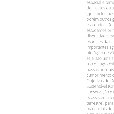
espacial e temp
de insetos est
(que inclui mos
porém outros 
estudados. Den
estudamos pri
diversidade, ev
espécies da fam
importantes ag
biológico de vá
seja, são uma a
uso de agrotóx
nossas pesquis
cumprimento d
Objetivos de D
Sustentável (O
conservação e 
ecossistema te
terrestre), par
mananciais de 