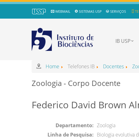
WEBMAIL
SISTEMAS USP
SERVIÇOS
TE
IB USP
Home
Telefones IB
Docentes
Zo
Zoologia - Corpo Docente
Federico David Brown A
Departamento:
Zoologia
Linha de Pesquisa:
Biologia evolutiva