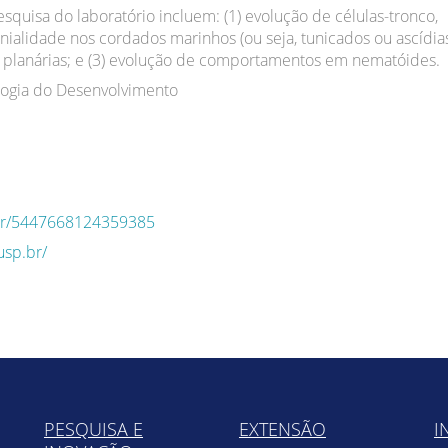
squisa do laboratório incluem: (1) evolução de células-tronco,
ialidade nos cordados marinhos (ou seja, tunicados ou ascídias)
 planárias; e (3) evolução de comportamentos em nematóides.
logia do Desenvolvimento
q.br/5447668124359385
usp.br/
PESQUISA E
EXTENSÃO
I