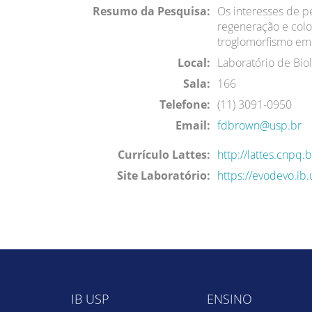
Resumo da Pesquisa:
Os interesses de pe
regeneração e colon
troglomorfismo em
Local:
Laboratório de Bio
Sala:
166
Telefone:
(11) 3091-0950
Email:
fdbrown@usp.br
Currículo Lattes:
http://lattes.cnp
Site Laboratório:
https://evodevo.ib.
IB USP
ENSINO