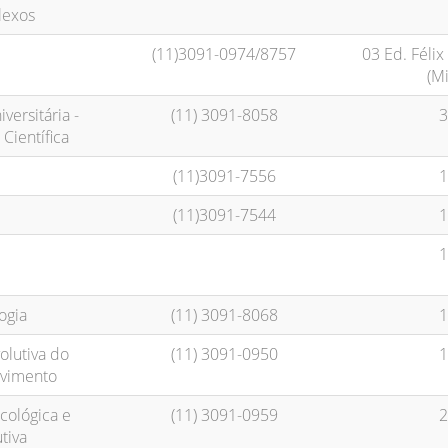
lexos
(11)3091-0974/8757
03 Ed. Félix
(M
versitária -
(11) 3091-8058
3
Científica
(11)3091-7556
1
(11)3091-7544
1
1
ogia
(11) 3091-8068
1
olutiva do
(11) 3091-0950
1
lvimento
ecológica e
(11) 3091-0959
2
tiva