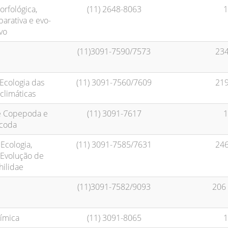
rfológica,
(11) 2648-8063
1
rativa e evo-
vo
(11)3091-7590/7573
234
 Ecologia das
(11) 3091-7560/7609
219
limáticas
e Copepoda e
(11) 3091-7617
1
acoda
Ecologia,
(11) 3091-7585/7631
246
Evolução de
ilidae
(11)3091-7582/9093
206
ímica
(11) 3091-8065
1