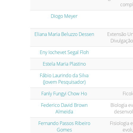
comp
Diogo Meyer
Eliana Maria Beluzzo Dessen
Extensão Uni
Divulgação 
Eny Iochevet Segal Floh
Estela Maria Plastino
Fábio Laurindo da Silva
(Jovem Pesquisador)
Fanly Fungyi Chow Ho
Ficol
Federico David Brown
Biologia ev
Almeida
desenvo
Fernando Passos Ribeiro
Fisiologia 
Gomes
evolu