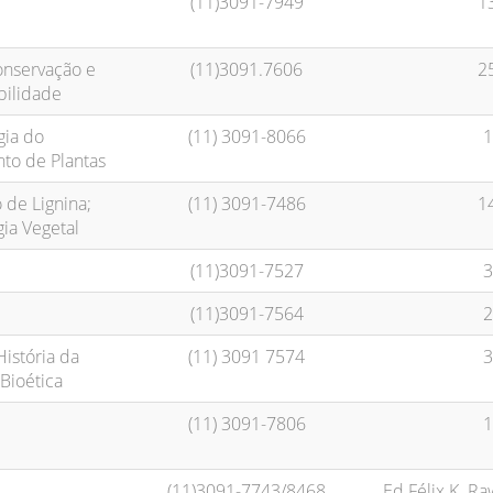
(11)3091-7949
1
onservação e
(11)3091.7606
2
bilidade
gia do
(11) 3091-8066
1
to de Plantas
de Lignina;
(11) 3091-7486
1
ia Vegetal
(11)3091-7527
3
(11)3091-7564
2
História da
(11) 3091 7574
3
 Bioética
(11) 3091-7806
1
(11)3091-7743/8468
Ed.Félix K. Ra