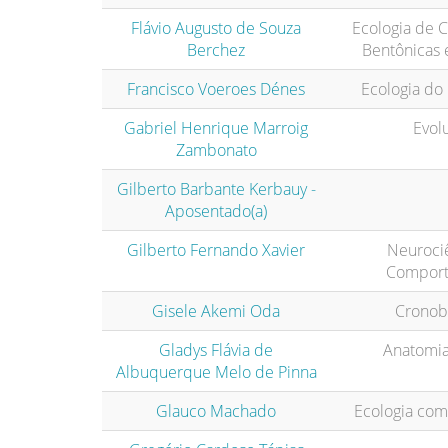
Flávio Augusto de Souza
Ecologia de
Berchez
Bentônicas 
Francisco Voeroes Dénes
Ecologia do
Gabriel Henrique Marroig
Evol
Zambonato
Gilberto Barbante Kerbauy -
Aposentado(a)
Gilberto Fernando Xavier
Neurociê
Compor
Gisele Akemi Oda
Cronobi
Gladys Flávia de
Anatomia
Albuquerque Melo de Pinna
Glauco Machado
Ecologia com