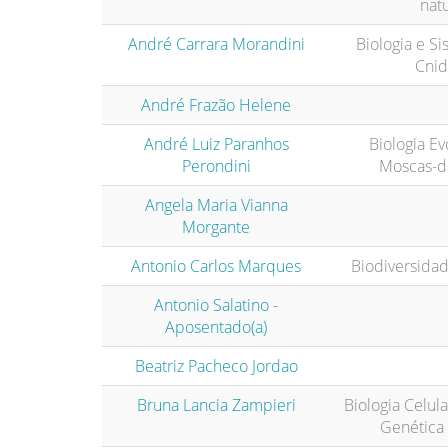
natu
André Carrara Morandini
Biologia e Si
Cnid
André Frazão Helene
André Luiz Paranhos
Biologia Ev
Perondini
Moscas-da
Angela Maria Vianna
Morgante
Antonio Carlos Marques
Biodiversidad
Antonio Salatino -
Aposentado(a)
Beatriz Pacheco Jordao
Bruna Lancia Zampieri
Biologia Celula
Genétic