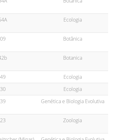
34A
Botânica
54A
Ecologia
09
Botânica
42b
Botanica
49
Ecologia
30
Ecologia
39
Genética e Biologia Evolutiva
23
Zoologia
witscher (Minas)
Genética e Biologia Evolutiva