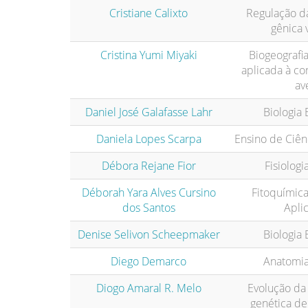
Cristiane Calixto
Regulação d
gênica 
Cristina Yumi Miyaki
Biogeografia
aplicada à co
av
Daniel José Galafasse Lahr
Biologia 
Daniela Lopes Scarpa
Ensino de Ciênc
Débora Rejane Fior
Fisiologi
Déborah Yara Alves Cursino
Fitoquímica
dos Santos
Apli
Denise Selivon Scheepmaker
Biologia 
Diego Demarco
Anatomia
Diogo Amaral R. Melo
Evolução da 
genética de