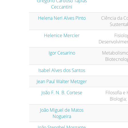
Gregório Cardoso Tápias
Ceccantini
Helena Neri Alves Pinto
Ciência da C
Sustenta
Helenice Mercier
Fisiolo
Desenvolvimen
Igor Cesarino
Metabolismo 
Biotecnolog
Isabel Alves dos Santos
Jean Paul Walter Metzger
João F. N. B. Cortese
Filosofia e 
Biologia;
João Miguel de Matos
Nogueira
João Stenghel Morgante