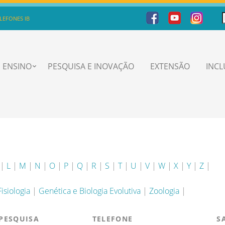
LEFONES IB
ENSINO
PESQUISA E INOVAÇÃO
EXTENSÃO
INC
|
L
|
M
|
N
|
O
|
P
|
Q
|
R
|
S
|
T
|
U
|
V
|
W
|
X
|
Y
|
Z
|
Fisiologia
|
Genética e Biologia Evolutiva
|
Zoologia
|
 PESQUISA
TELEFONE
S