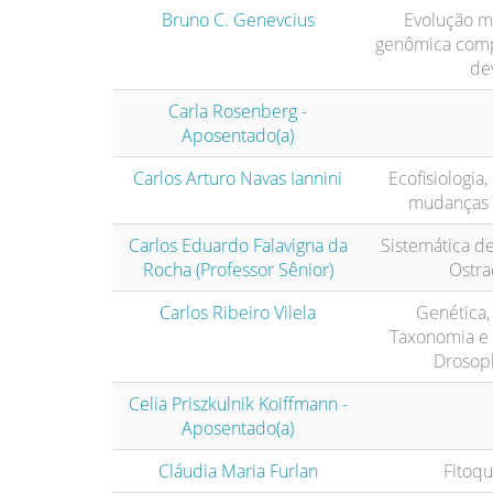
Bruno C. Genevcius
Evolução mo
genômica compa
de
Carla Rosenberg -
Aposentado(a)
Carlos Arturo Navas Iannini
Ecofisiologia,
mudanças c
Carlos Eduardo Falavigna da
Sistemática d
Rocha (Professor Sênior)
Ostr
Carlos Ribeiro Vilela
Genética, 
Taxonomia e 
Drosoph
Celia Priszkulnik Koiffmann -
Aposentado(a)
Cláudia Maria Furlan
Fitoqu