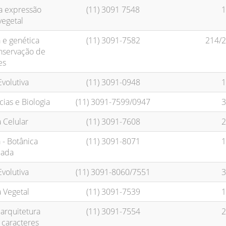
a expressão
(11) 3091 7548
1
vegetal
 e genética
(11) 3091-7582
214/2
nservação de
es
Evolutiva
(11) 3091-0948
1
ias e Biologia
(11) 3091-7599/0947
3
a Celular
(11) 3091-7608
2
 - Botânica
(11) 3091-8071
1
cada
Evolutiva
(11) 3091-8060/7551
3
 Vegetal
(11) 3091-7539
1
arquitetura
(11) 3091-7554
2
 caracteres