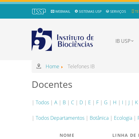
WEBMAIL
SISTEMAS USP
SERVIÇOS
TE
IB USP
Home
Telefones IB
Docentes
|
Todos
|
A
|
B
|
C
|
D
|
E
|
F
|
G
|
H
|
I
|
J
|
K
|
Todos Departamentos
|
Botânica
|
Ecologia
|
NOME
LINHA DE