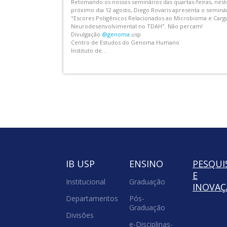
ia de passar pela
A CCEx IB convida a comunidade USP para assistir aos
co? Pois essa é a
concertos abertos com grupos musicais da ECA USP
s integrantes
@ecauspoficial
. As apresentações, sempre com repertór
Os interessados
variado e realizadas no horário de almoço, acontecem 
vez por mês em nosso Centro Didático,...
IB USP
ENSINO
PESQUI
E
Institucional
Graduação
INOVA
Departamentos
Pós-
Graduação
Divisões
e-Disciplinas-