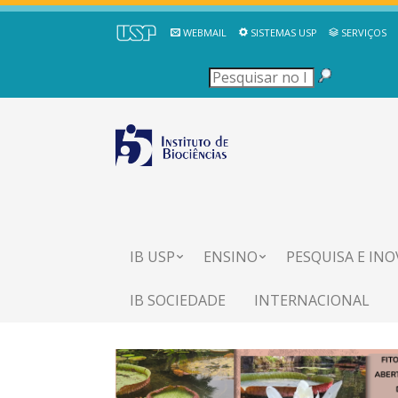
WEBMAIL
SISTEMAS USP
SERVIÇOS
IB USP
ENSINO
PESQUISA E IN
IB SOCIEDADE
INTERNACIONAL