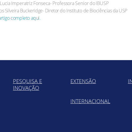
Lucia
Imperatriz
Fonseca-
Professora
Senior
do
IBUSP
os
Silveira
Buckeridge-
Diretor
do
Instituto
de
Biociências
da
USP
artigo completo aqui.
PESQUISA E
EXTENSÃO
I
INOVAÇÃO
INTERNACIONAL