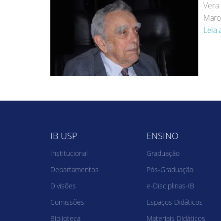
Vera
Marc
Leia 
IB USP
ENSINO
Institucional
Graduação
Departamentos
Pós-Graduação
Divisões
e-Disciplinas-IB
Comissões
Espaços Didáticos
Biblioteca
Materiais Didáticos