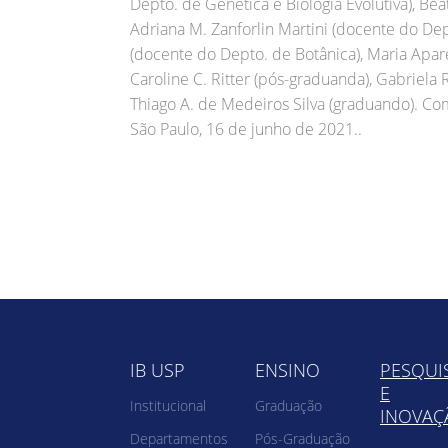
Depto. de Genética e Biologia Evolutiva), Bea
Adriana M. Zanforlin Martini (docente do Dep
(docente do Depto. de Botânica), Maria Apare
Caroline C. Ritter (pós-graduanda), Gabriela 
Thiago A. de Medeiros Silva (graduando). Co
São Paulo, 16 de junho de 2021..
IB USP
ENSINO
PESQUI
E
Institucional
Graduação
INOVAÇ
Departamentos
Pós-Graduação