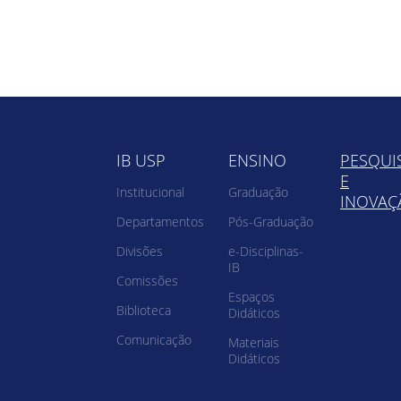
IB USP
ENSINO
PESQUI
E
Institucional
Graduação
INOVAÇ
Departamentos
Pós-Graduação
Divisões
e-Disciplinas-
IB
Comissões
Espaços
Biblioteca
Didáticos
Comunicação
Materiais
Didáticos