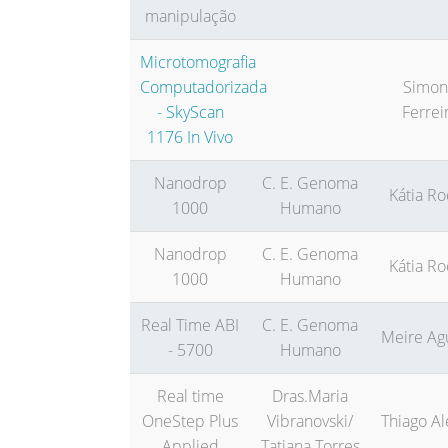
manipulação
Microtomografia
Computadorizada
Simon
- SkyScan
Ferrei
1176 In Vivo
Nanodrop
C. E. Genoma
Kátia R
1000
Humano
Nanodrop
C. E. Genoma
Kátia R
1000
Humano
Real Time ABI
C. E. Genoma
Meire Ag
- 5700
Humano
Real time
Dras.Maria
OneStep Plus
Vibranovski/
Thiago Al
Applied
Tatiana Torres