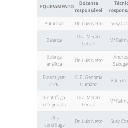
Docente
Técni
EQUIPAMENTO
responsável
respons
Autoclave
Dr. Luis Netto
Susy Co
Dra. Merari
Balança
Mª Raim
Ferrari
Balança
Andres
Dr. Luis Netto
analítca
Sakuga
Bioanalyser
C. E. Genoma
Kátia R
2100
Humano
Centrífuga
Dra. Merari
Mª Raim
refrigerada
Ferrari
Ultra
Dr. Luis Netto
Susy Co
centrífuga