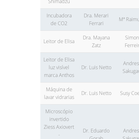
Shimadzu
Incubadora
Dra. Merari
Mª Raim
de CO2
Ferrari
Dra. Mayana
Simon
Leitor de Elisa
Zatz
Ferrei
Leitor de Elisa
Andres
luz visível
Dr. Luis Netto
Sakuga
marca Anthos
Máquina de
Dr. Luis Netto
Susy Co
lavar vidrarias
Microscópio
invertido
Ziess Axiovert
Dr. Eduardo
Andres
-
Gorab
Sakuga