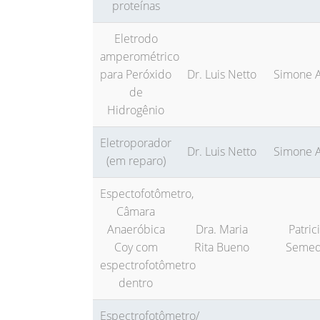
proteínas
Eletrodo
amperométrico
para Peróxido
Dr. Luis Netto
Simone A
de
Hidrogênio
Eletroporador
Dr. Luis Netto
Simone A
(em reparo)
Espectofotômetro,
Câmara
Anaeróbica
Dra. Maria
Patric
Coy com
Rita Bueno
Seme
espectrofotômetro
dentro
Espectrofotômetro/