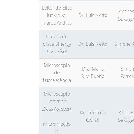
Leitor de Elisa
Andres
luz visível
Dr. Luis Netto
Sakuga
marca Anthos
Leitora de
placa Sinergy
Dr. Luis Netto
Simone A
UV visível
Microscópio
Dra. Maria
Simon
de
Rita Bueno
Ferrei
fluorescência
Microscópio
invertido
Ziess Axiovert
Dr. Eduardo
Andres
-
Gorab
Sakuga
microinjeção
e