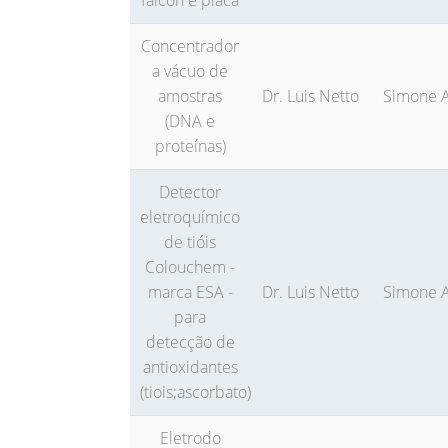
falcon e placa
Concentrador
a vácuo de
amostras
Dr. Luis Netto
Simone A
(DNA e
proteínas)
Detector
eletroquímico
de tióis
Colouchem -
marca ESA -
Dr. Luis Netto
Simone A
para
detecção de
antioxidantes
(tiois;ascorbato)
Eletrodo