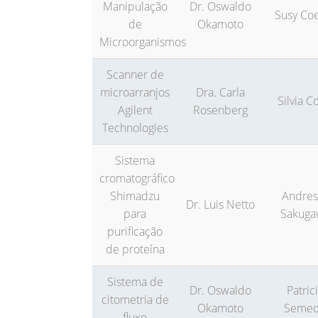
Manipulação
Dr. Oswaldo
Susy Co
de
Okamoto
Microorganismos
Scanner de
microarranjos
Dra. Carla
Silvia C
Agilent
Rosenberg
Technologies
Sistema
cromatográfico
Shimadzu
Andres
Dr. Luis Netto
para
Sakuga
purificação
de proteína
Sistema de
Dr. Oswaldo
Patric
citometria de
Okamoto
Seme
fluxo