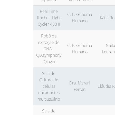
Real Time
C. E. Genoma
Roche - Light
Kátia R
Humano
Cycler 480 II
Robô de
extração de
C. E. Genoma
Naila
DNA -
Humano
Louren
QIAsymphony
- Qiagen
Sala de
Cultura de
Dra. Merari
células
Cláudia F
Ferrari
eucariontes
multiusuário
Sala de