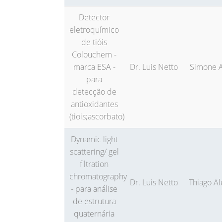
Detector
eletroquímico
de tióis
Colouchem -
marca ESA -
Dr. Luis Netto
Simone A
para
detecção de
antioxidantes
(tiois;ascorbato)
Dynamic light
scattering/ gel
filtration
chromatography
Dr. Luis Netto
Thiago Al
- para análise
de estrutura
quaternária