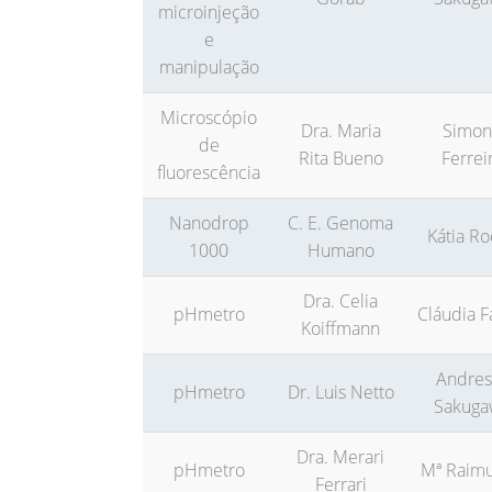
microinjeção
e
manipulação
Microscópio
Dra. Maria
Simon
de
Rita Bueno
Ferrei
fluorescência
Nanodrop
C. E. Genoma
Kátia R
1000
Humano
Dra. Celia
pHmetro
Cláudia F
Koiffmann
Andres
pHmetro
Dr. Luis Netto
Sakuga
Dra. Merari
pHmetro
Mª Raim
Ferrari