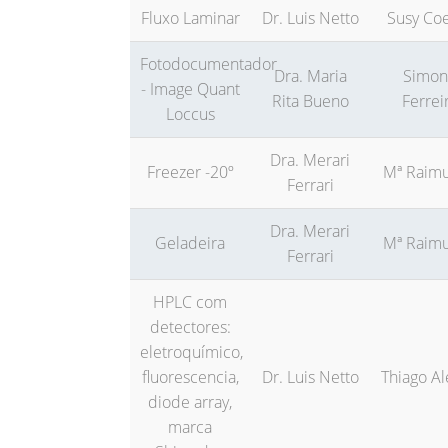
Fluxo Laminar
Dr. Luis Netto
Susy Co
Fotodocumentador
Dra. Maria
Simon
- Image Quant
Rita Bueno
Ferrei
Loccus
Dra. Merari
Freezer -20º
Mª Raim
Ferrari
Dra. Merari
Geladeira
Mª Raim
Ferrari
HPLC com
detectores:
eletroquímico,
fluorescencia,
Dr. Luis Netto
Thiago Al
diode array,
marca