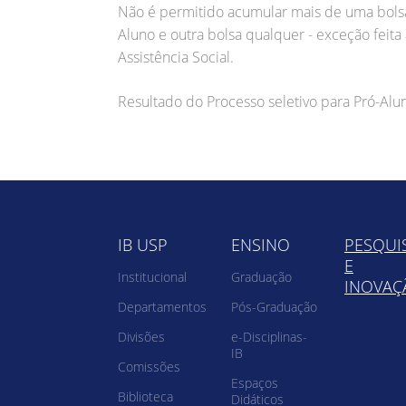
Não é permitido acumular mais de uma bols
Aluno e outra bolsa qualquer - exceção feit
Assistência Social.
Resultado do Processo seletivo para Pró-Alu
IB USP
ENSINO
PESQUI
E
Institucional
Graduação
INOVAÇ
Departamentos
Pós-Graduação
Divisões
e-Disciplinas-
IB
Comissões
Espaços
Biblioteca
Didáticos